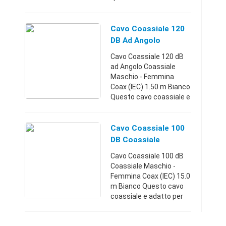
adatto per collegare il
televisore o dispositivi
simili ad una presa
Cavo Coassiale 120
coassiale a muro. Funz ...
DB Ad Angolo
Coassiale Maschio -
Cavo Coassiale 120 dB
Femmina Coax (IEC) -
ad Angolo Coassiale
Viareggio (Lucca)
Maschio - Femmina
Coax (IEC) 1.50 m Bianco
Questo cavo coassiale e
adatto per collegare il
televisore o dispositivi
simili ad una presa
Cavo Coassiale 100
coassiale a muro. Funz ...
DB Coassiale
Maschio - Femmina
Cavo Coassiale 100 dB
Coax (IEC) 15.0 M Bi
Coassiale Maschio -
Femmina Coax (IEC) 15.0
m Bianco Questo cavo
coassiale e adatto per
collegare il televisore o
dispositivi simili ad una