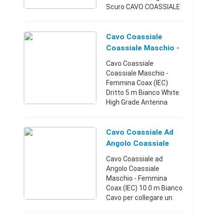
Scuro CAVO COASSIALE
HIGH Cavo coassiale
maschio femmina con
schermatura 90:
Cavo Coassiale
interferenze minime per
Coassiale Maschio -
usi TV digitali. Spine p ...
Femmina Coax (IEC)
Cavo Coassiale
Dritto 5 M Bianc
Coassiale Maschio -
Femmina Coax (IEC)
Dritto 5 m Bianco White
High Grade Antenna
Cable, 5 m for TV. The
impedance is 75 Ohm.
Double-shielded cable
Cavo Coassiale Ad
with coax IEC male and
Angolo Coassiale
female connect ...
Maschio - Femmina
Cavo Coassiale ad
Coax (IEC) 10.0 M
Angolo Coassiale
Maschio - Femmina
Coax (IEC) 10.0 m Bianco
Cavo per collegare un
set-top box a una presa