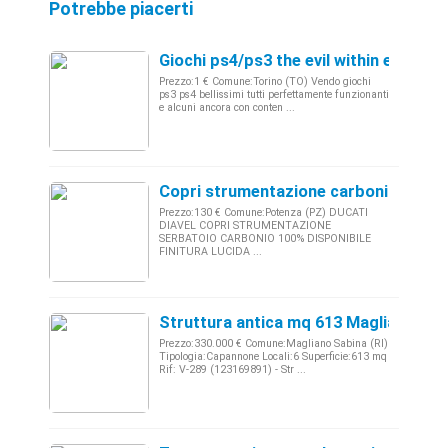
Potrebbe piacerti
Giochi ps4/ps3 the evil within e altri
Prezzo:1 € Comune:Torino (TO) Vendo giochi
ps3 ps4 bellissimi tutti perfettamente funzionanti
e alcuni ancora con conten ...
Copri strumentazione carbonio ducati
Prezzo:130 € Comune:Potenza (PZ) DUCATI
DIAVEL COPRI STRUMENTAZIONE
SERBATOIO CARBONIO 100% DISPONIBILE
FINITURA LUCIDA ...
Struttura antica mq 613 Magliano Sab
Prezzo:330.000 € Comune:Magliano Sabina (RI)
Tipologia:Capannone Locali:6 Superficie:613 mq
Rif: V-289 (123169891) - Str ...