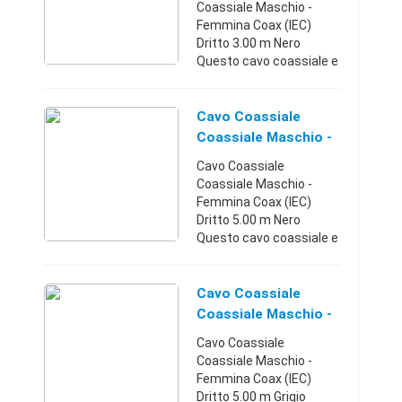
Dritto 3.00 M Ne
Coassiale Maschio -
Femmina Coax (IEC)
Dritto 3.00 m Nero
Questo cavo coassiale e
adatto per collegare il
televisore o un
dispositivo simile alla
Cavo Coassiale
presa a muro. Codice
Coassiale Maschio -
EAN: 5412810185962 ...
Femmina Coax (IEC)
Cavo Coassiale
Dritto 5.00 M Ne
Coassiale Maschio -
Femmina Coax (IEC)
Dritto 5.00 m Nero
Questo cavo coassiale e
adatto per collegare il
televisore o un
dispositivo simile alla
Cavo Coassiale
presa a muro. Codice
Coassiale Maschio -
EAN: 5412810185979 ...
Femmina Coax (IEC)
Cavo Coassiale
Dritto 5.00 M Gr
Coassiale Maschio -
Femmina Coax (IEC)
Dritto 5.00 m Grigio