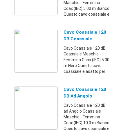
Viareggio (Lucca)
Maschio - Femmina
Coax (IEC) 5.00 m Bianco
Questo cavo coassiale e
adatto per collegare il
televisore o dispositivi
simili ad una presa
Cavo Coassiale 120
coassiale a muro. Codice
DB Coassiale
EAN: ...
Maschio - Femmina
Cavo Coassiale 120 dB
Coax (IEC) 5.00 M Ne
Coassiale Maschio -
Femmina Coax (IEC) 5.00
m Nero Questo cavo
coassiale e adatto per
collegare il televisore o
dispositivi simili ad una
presa coassiale a muro.
Cavo Coassiale 120
Funziona meglio ...
DB Ad Angolo
Coassiale Maschio -
Cavo Coassiale 120 dB
Femmina Coax (IEC)
ad Angolo Coassiale
Maschio - Femmina
Coax (IEC) 10.0 m Bianco
Questo cavo coassiale e