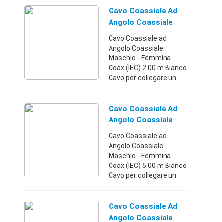
Cavo Coassiale Ad
Angolo Coassiale
Maschio - Femmina
Cavo Coassiale ad
Coax (IEC) 2.00 M
Angolo Coassiale
Maschio - Femmina
Coax (IEC) 2.00 m Bianco
Cavo per collegare un
set-top box a una presa
coassiale a muro per
ricevere segnali TV e
Cavo Coassiale Ad
radio. Codice EAN:
Angolo Coassiale
5412810225934 ...
Maschio - Femmina
Cavo Coassiale ad
Coax (IEC) 5.00 M
Angolo Coassiale
Maschio - Femmina
Coax (IEC) 5.00 m Bianco
Cavo per collegare un
set-top box a una presa
coassiale a muro per
ricevere segnali TV e
Cavo Coassiale Ad
radio. Codice EAN:
Angolo Coassiale