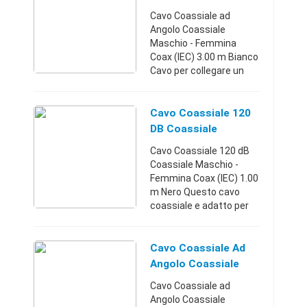
5412810226122 ...
Maschio - Femmina
Cavo Coassiale ad
Coax (IEC) 3.00 M
Angolo Coassiale
Maschio - Femmina
Coax (IEC) 3.00 m Bianco
Cavo per collegare un
set-top box a una presa
coassiale a muro per
ricevere segnali TV e
Cavo Coassiale 120
radio. Codice EAN:
DB Coassiale
5412810226030 ...
Maschio - Femmina
Cavo Coassiale 120 dB
Coax (IEC) 1.00 M Ne
Coassiale Maschio -
Femmina Coax (IEC) 1.00
m Nero Questo cavo
coassiale e adatto per
collegare il televisore o
dispositivi simili ad una
presa coassiale a muro.
Cavo Coassiale Ad
Funziona meglio ...
Angolo Coassiale
Maschio - Femmina
Cavo Coassiale ad
Coax (IEC) 5.00 M -
Angolo Coassiale