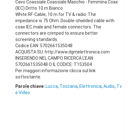
Cavo Coassiale Coassiale Maschio - Femmina Coax
(IEC) Dritto 10 m Bianco
White RF-Cable, 10 m for TV & radio. The
impedance is 75 Ohm. Double-shielded cable with
coax IEC male and female connectors. The
connectors are crimped to ensure better
screening standards.
Codice EAN: 5702661535048
ACQUISTA SU: http://www.dgmelettronica.com
INSERENDO NEL CAMPO RICERCA L'EAN:
5702661535048 O IL CODICE: T153504
Per maggiori informazione clicca sul link
sottostante.
Parole chiave:
Lucca
,
Toscana
,
Elettronica
,
Audio
,
Tv
e Video