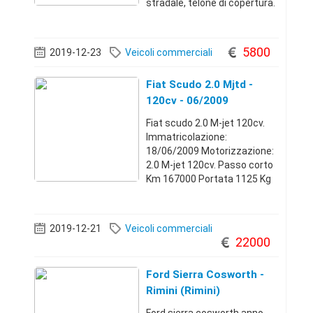
stradale, telone di copertura.
In optional tramoggia in
acciaio inox., kit per bordure
sale ( disponibili anche con
5800
2019-12-23
Veicoli commerciali
capienze da 600 a 12
Fiat Scudo 2.0 Mjtd -
120cv - 06/2009
Fiat scudo 2.0 M-jet 120cv.
Immatricolazione:
18/06/2009 Motorizzazione:
2.0 M-jet 120cv. Passo corto
Km 167000 Portata 1125 Kg
Clima, vetri elettrici. chiusura
centralizzata, fari automatici
e sensore pioggia.Francavilla
2019-12-21
Veicoli commerciali
in Sinni
22000
(Potenza)+393487256
Ford Sierra Cosworth -
Rimini (Rimini)