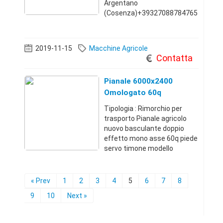
Argentano
(Cosenza)+39327088784765
0 €
2019-11-15
Macchine Agricole
Contatta
Pianale 6000x2400
Omologato 60q
Tipologia : Rimorchio per
trasporto Pianale agricolo
nuovo basculante doppio
effetto mono asse 60q piede
servo timone modello
pesante 6000 x 2400
frenatura idraulicaReggio
Emilia (Reggio
« Prev
1
2
3
4
5
6
7
8
Emilia)+393484713252Conta
9
10
Next »
tta