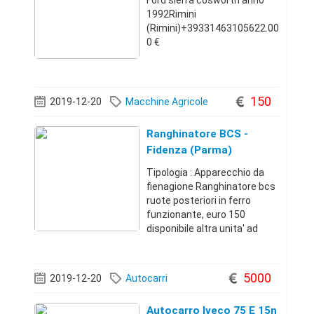
Ford sierra cosworth anno
1992Rimini
(Rimini)+39331463105622.00
0 €
150
2019-12-20
Macchine Agricole
Ranghinatore BCS -
Fidenza (Parma)
Tipologia : Apparecchio da
fienagione Ranghinatore bcs
ruote posteriori in ferro
funzionante, euro 150
disponibile altra unita' ad
euro 180, No mailFidenza
(Parma)+393488245421150
€
5000
2019-12-20
Autocarri
Autocarro Iveco 75 E 15n