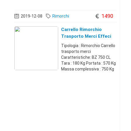
immatricolazione : Ottobre
2013 Buone condizioni
generali sia di carrozzeria
1490
2019-12-08
Rimorchi
che meccanica,c
Carrello Rimorchio
Trasporto Merci Effeci
Tipologia : Rimorchio Carrello
trasporto merci
Caratteristiche: BZ 750 CL
Tara : 180 Kg Portata : 570 Kg
Massa complessiva : 750 Kg
Tipo ruote : 145/80 R13
Larghezza : 1.50 Mt
Lunghezza : 2.00 Mt Impianto
frenante : Si Altro : Telaio in
lamiera zinca