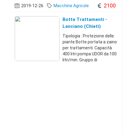
immatricolazione : Ottobre
2100
2019-12-26
Macchine Agricole
2001 Modificato per il
trasporto moto e officina
Botte Trattamenti -
Lanciano (Chieti)
Tipologia : Protezione delle
piante Botte portata a zaino
per trattamenti. Capacità
400 litri pompa UDOR da 100
litri/min. Gruppo di
distribuzione ARAG.
Compresa barra irrorazione
da 10 metri,
lavacircuiti,lavamani, a
richiesta tre ugelli
intercambia