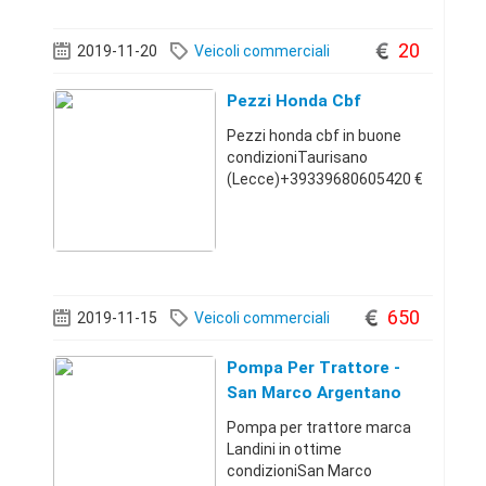
: l/min 550 mm d (alesaggio)
70 mm d (stelo) 35 mm f
20
2019-11-20
Veicoli commerciali
Snodo ø f Ã˜ 25,4 mm Snodo
Pezzi Honda Cbf
Pezzi honda cbf in buone
condizioniTaurisano
(Lecce)+39339680605420 €
650
2019-11-15
Veicoli commerciali
Pompa Per Trattore -
San Marco Argentano
(Cosenza)
Pompa per trattore marca
Landini in ottime
condizioniSan Marco