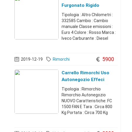
Furgonato Rigido
Tipologia : Altro Chilometri :
332585 Cambio : Cambio
manuale Classe emissioni :
Euro 4 Colore : Rosso Marca :
Iveco Carburante : Diesel
Prima immatricolazione :
2006 Euro cargo - (con
personalizzazioni laterali
5900
2019-12-19
Rimorchi
sbiadite) sponda idraulica
caricatrice
Carrello Rimorchi Uso
Autonegozio Effeci
Tipologia : Rimorchio
Rimorchio Autonegozio
NUOVO Caratteristiche: FC
1500 FAN E Tara : Circa 800
Kg Portata : Circa 700 Kg
Massa Complessiva : 1500 Kg
Tipo Ruote : 155/70 R12 C
Larghezza Interna: 2.02 Mt