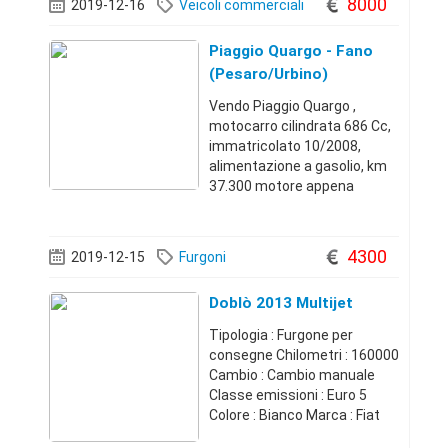
8000
2019-12-16
Veicoli commerciali
Lunghezza Interna: 3.35 Mt
Altezza Interna: 2
Piaggio Quargo - Fano
(Pesaro/Urbino)
Vendo Piaggio Quargo ,
motocarro cilindrata 686 Cc,
immatricolato 10/2008,
alimentazione a gasolio, km
37.300 motore appena
rifatto, autoradio Cd e Usb, 2
posti, casone ribaltabile,
gomme al 70% Tenuto in
4300
2019-12-15
Furgoni
ottimo stato. Per info e altre
foto contattat
Doblò 2013 Multijet
Tipologia : Furgone per
consegne Chilometri : 160000
Cambio : Cambio manuale
Classe emissioni : Euro 5
Colore : Bianco Marca : Fiat
Carburante : Diesel Prima