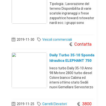
Rotowator Howard
Tipologia : Lavorazione del
terreno Disponibilita di varie
scatole ingranaggi x frese
zappatrice howard rotowator
nardi ecc. i gruppi sono
completi e
funzionantiCaserta
(Caserta)+39389588840035
2019-11-30
Veicoli commerciali
0 €
Contatta
Daily Turbo 35-10 Sponda
Idraulica ELEPHANT 750
KG
Iveco turbo Daily 35-10 Anno
98 Motore 2800 turbo diesel
Colore bianco Cabina ed
interni ottimo stato Sedili
nuovi Gemellare Servosterzo
Vetri elettrici Balestre
posteriori e balestrini di
rinforzo Gommato Cinta
3800
2019-11-25
Carrelli Elevatori