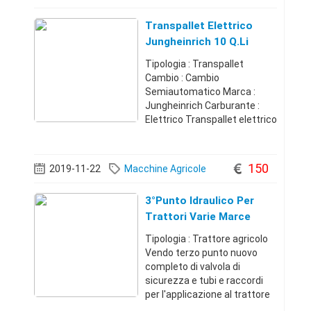
distribuzione, olio e filtri
eseguiti
Transpallet Elettrico
Jungheinrich 10 Q.li
Tipologia : Transpallet
Cambio : Cambio
Semiautomatico Marca :
Jungheinrich Carburante :
Elettrico Transpallet elettrico
a colonna marca jungheinrich
modello ejc 110 anno 2010
portata 10 q.li altezza
150
2019-11-22
Macchine Agricole
sollevamento mt.2.50 carica
batteria integrato bat
3°punto Idraulico Per
Trattori Varie Marce
Tipologia : Trattore agricolo
Vendo terzo punto nuovo
completo di valvola di
sicurezza e tubi e raccordi
per l'applicazione al trattore
applicabile su vari tipi . Misure