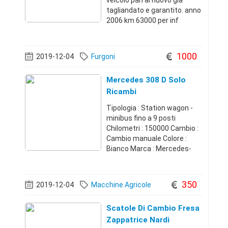
veicolo pari al nuovo gia
tagliandato e garantito. anno
2006 km 63000 per inf
081939683 cell
3272235831San Valentino
Torio
1000
2019-12-04
Furgoni
(Salerno)+390819396834.80
0 €
Mercedes 308 D Solo
Ricambi
Tipologia : Station wagon -
minibus fino a 9 posti
Chilometri : 150000 Cambio :
Cambio manuale Colore :
Bianco Marca : Mercedes-
benz Prima immatricolazione
: Dicembre 1995 Vendo solo i
ricambi per Mercedes 308 d,
350
2019-12-04
Macchine Agricole
anno 95, con 150.000 km,
cambio 5 rap
Scatole Di Cambio Fresa
Zappatrice Nardi