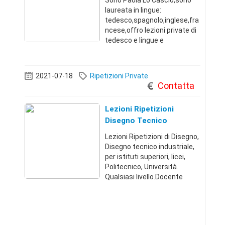
Sono Paola Lo Cascio,sono
laureata in lingue:
tedesco,spagnolo,inglese,fra
ncese,offro lezioni private di
tedesco e lingue e
letteratura e doposcuola per
elementari,medie,ragazzi di
liceo,insegno da più di 10
2021-07-18
Ripetizioni Private
anni,a domicilio.IL mio
Contatta
contatto è: 324984
Lezioni Ripetizioni
Disegno Tecnico
Meccanico Esame PoliMi
Lezioni Ripetizioni di Disegno,
Disegno tecnico industriale,
per istituti superiori, licei,
Politecnico, Università.
Qualsiasi livello.Docente
abilitato all]insegnamento
nelle scuole superiori,
laureato in Ingegneria
Meccanica, impartisce