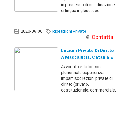
in possesso di certificazione
di lingua inglese, ecc.
impartisco lezioni di
doposcuola e lezioni private
(scuole medie e superiori)
2020-06-06
Ripetizioni Private
presso casa mia, casa tua o
Contatta
online. Materi
Lezioni Private Di Diritto
A Mascalucia, Catania E
Provincia
Avvocato e tutor con
pluriennale esperienza
impartisco lezioni private di
diritto (privato,
costituzionale, commerciale,
civile, amministrativo,
tributario, penale,
processuale, ecc.) presso
casa mia, casa tua o online.
Disponibile, inoltre, per la p