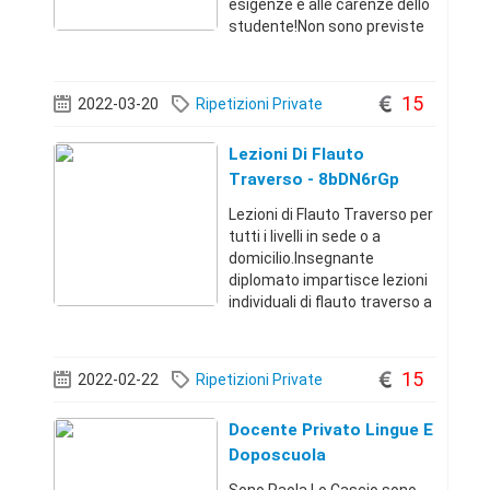
esigenze e alle carenze dello
studente!Non sono previste
classi di 100+ ragazzi,
pensiamo piuttosto ad un
servizio di qualità, con gruppi
15
2022-03-20
Ripetizioni Private
formati da 1 ragazzo fino ad
Lezioni Di Flauto
Traverso - 8bDN6rGp
Lezioni di Flauto Traverso per
tutti i livelli in sede o a
domicilio.Insegnante
diplomato impartisce lezioni
individuali di flauto traverso a
studenti di tutte le età.
Musica Classica, Pop/Rock,
Tango argentino (a partire dal
15
2022-02-22
Ripetizioni Private
livello intermedio).€15/
Docente Privato Lingue E
Doposcuola