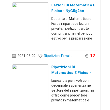
Lezioni Di Matematica E
Fisica - NyG5g2bo
Docente di Matematica e
Fisica impartisce lezioni
private, ripetizioni, aiuto
compiti, anche nel periodo
estivo per la preparazione
allesame di recupero del
debito.Per scuole medie e
superiori.Zona Giugliano,
12
2021-03-02
Ripetizioni Private
Villaricca, Qualiano.Lezioni
individuali
Ripetizioni Di
Matematica E Fisica -
MmOJyaGQ
laureato a pieni voti con
decennale esperienza nel
settore delle ripetizioni , mi
offro come precettore
privato in matematica e
fisica con metodo