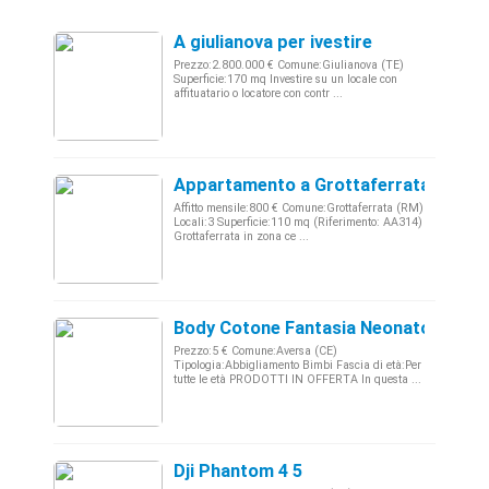
A giulianova per ivestire
Prezzo:2.800.000 € Comune:Giulianova (TE)
Superficie:170 mq Investire su un locale con
affituatario o locatore con contr ...
Appartamento a Grottaferrata 9
Affitto mensile:800 € Comune:Grottaferrata (RM)
Locali:3 Superficie:110 mq (Riferimento: AA314)
Grottaferrata in zona ce ...
Body Cotone Fantasia Neonato Uni Sl E
Prezzo:5 € Comune:Aversa (CE)
Tipologia:Abbigliamento Bimbi Fascia di età:Per
tutte le età PRODOTTI IN OFFERTA In questa ...
Dji Phantom 4 5