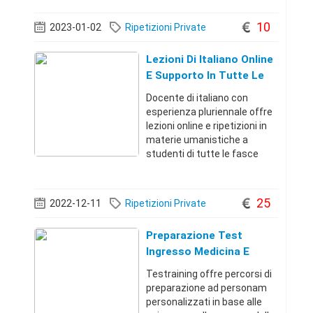
Uniti per due anni di
seguito).Ho una grande
10
2023-01-02
Ripetizioni Private
passione per linsegnamento.
Sono
Lezioni Di Italiano Online
E Supporto In Tutte Le
Materie Umanistiche
Docente di italiano con
esperienza pluriennale offre
lezioni online e ripetizioni in
materie umanistiche a
studenti di tutte le fasce
detà. Sono specializzata
nella definizione di
programmi di recupero
25
2022-12-11
Ripetizioni Private
individualizzati e
personalizzati in base alle s
Preparazione Test
Ingresso Medicina E
Fisioterapia
Testraining offre percorsi di
preparazione ad personam
personalizzati in base alle