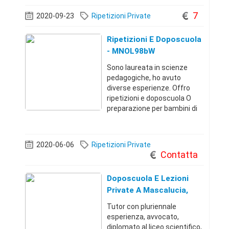
personalizzato. Non esitate a
contattarmi per una lezione
7
2020-09-23
Ripetizioni Private
prova.
Ripetizioni E Doposcuola
- MNOL98bW
Sono laureata in scienze
pedagogiche, ho avuto
diverse esperienze. Offro
ripetizioni e doposcuola O
preparazione per bambini di
scuola elementare.
2020-06-06
Ripetizioni Private
Contatta
Doposcuola E Lezioni
Private A Mascalucia,
Catania E Provincia
Tutor con pluriennale
esperienza, avvocato,
diplomato al liceo scientifico,