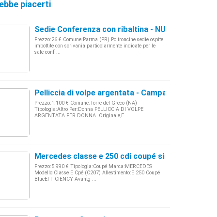
ebbe piacerti
Sedie Conferenza con ribaltina - NUOVE FATTURA
Prezzo:26 € Comune:Parma (PR) Poltroncine sedie ospite
imbottite con scrivania particolarmente indicate per le
sale conf ...
Pelliccia di volpe argentata - Campania
Prezzo:1.100 € Comune:Torre del Greco (NA)
Tipologia:Altro Per:Donna PELLICCIA DI VOLPE
ARGENTATA PER DONNA. Originale,E ...
Mercedes classe e 250 cdi coupé sinistrata
Prezzo:5.990 € Tipologia:Coupé Marca:MERCEDES
Modello:Classe E Cpé (C207) Allestimento:E 250 Coupé
BlueEFFICIENCY Avantg ...