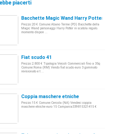
ebbe piacerti
Bacchette Magic Wand Harry Potter
Prezzo:20 € Comune:Abano Terme (PD) Bacchette della
Magic Wand personaggi Harry Potter in scatola regalo.
momento dispon ...
Fiat scudo 41
Prezzo:2.800 € Tipologia:Veicoli Commerciali fino a 35q
Comune:Roma (RM) Vendo fiat scudo euro 3 gommato
revisionato e t ...
Coppia maschere etniche
Prezzo:15 € Comune:Cercola (NA) Vendesi coppia
maschere etniche euro 15 Campania339815321415 €