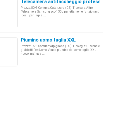
Telecamera antitaccheggio professionale
Prezzo:80 € Comune:Catanzaro (CZ) Tipologia:Altro
Telecamere Samsung scc-130p perfettamente funzionanti
ideali per impia ...
Piumino uomo taglia XXL
Prezzo:15 € Comune:Alpignano (TO) Tipologia:Giacche e
giubbotti Per:Uomo Vendo piumino da uomo taglia XXL
nuovo, mai usa ...