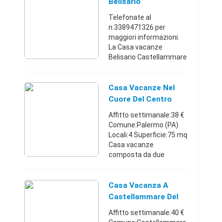
Belisario
Campania per
Castellammare Del
Telefonate al
vacanze340896 ...
Golfo
n.3389471326 per
maggiori informazioni.
La Casa vacanze
Belisario Castellammare
del Golfo dispone di due
appartamenti
interamente arredati
Casa Vacanze Nel
ideali per brevi e lunghi
Cuore Del Centro
periodi. Accessori pr ...
Storico
Affitto settimanale:38 €
Comune:Palermo (PA)
Locali:4 Superficie:75 mq
Casa vacanze
composta da due
appartamenti
indipendenti con uso
esclusivo del bagno e
Casa Vacanza A
zona giorno condivisa.
Castellammare Del
Ogni appartamento ha ...
Golfo Vicino Al M
Affitto settimanale:40 €