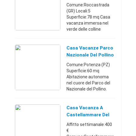
Comune:Roccastrada
(GR) Locali:5
Superficie:78 mq Casa
vacanza immersa nel
verde delle colline
metallifere, struttura
con ingresso
indipendente fra i
Casa Vacanze Parco
meravigliosi boschi
Nazionale Del Pollino
toscani, che garantisce
Comune:Potenza (PZ)
il mas ...
Superficie:60 mq
Abitazione autonoma
nel cuore del Parco del
Nazionale del Pollino.
Ubicata a Mezzana
Salice nell'alta Valle del
Frido ai piedi del
Casa Vacanza A
massiccio del Pollino
Castellammare Del
(San Sever ...
Golfo
Affitto settimanale:400
€