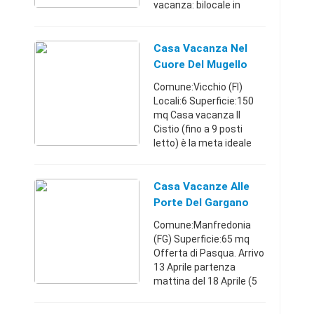
vacanza: bilocale in
centro storico a Mazara
del Vallo per brevi periodi
o anche settimanale o
Casa Vacanza Nel
giornaliero. appart ...
Cuore Del Mugello
Comune:Vicchio (FI)
Locali:6 Superficie:150
mq Casa vacanza Il
Cistio (fino a 9 posti
letto) è la meta ideale
per gli amanti della
natura e della campagna
toscana. Casa vacanza Il
Casa Vacanze Alle
Cistio è situata tra ...
Porte Del Gargano
Comune:Manfredonia
(FG) Superficie:65 mq
Offerta di Pasqua. Arrivo
13 Aprile partenza
mattina del 18 Aprile (5
giorni) euro 400,00#
Affittasi a Siponto casa