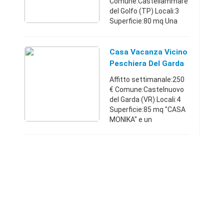
Comune:Castellammare
del Golfo (TP) Locali:3
Superficie:80 mq Una
vacanza ideale per chi
vuole trascorrere alcuni
giorni a stretto contatto
Casa Vacanza Vicino
con la natura, in
Peschiera Del Garda
completo relax, ...
Affitto settimanale:250
€ Comune:Castelnuovo
del Garda (VR) Locali:4
Superficie:85 mq "CASA
MONIKA" e un
appartamento ad uso
turistico autorizzata .
Ampio, appartamento
piano terra di 80 mq, ...