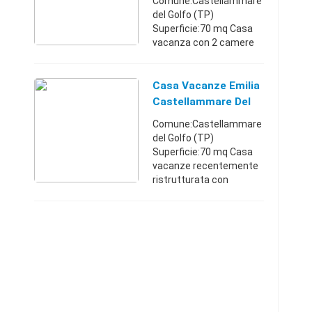
Comune:Castellammare
del Golfo (TP)
Superficie:70 mq Casa
vacanza con 2 camere
da letto matrimoniale
cucina abitabile bagno
possibilità di aggiungere
Casa Vacanze Emilia
lettino aggiuntivi a poch
Castellammare Del
...
Golfo
Comune:Castellammare
del Golfo (TP)
Superficie:70 mq Casa
vacanze recentemente
ristrutturata con
arredamento nuovo e
moderno fornita di ogni
confort,comoda per
ospitare
famiglie,coppie,gruppi di
amici ...