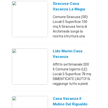
vacanze 4 posti letto,
Siracusa-Casa
con giardino in zona ...
Vacanze La Magia
Del Natale
Comune:Siracusa (SR)
Locali:5 Superficie:100
mq A Siracusa terra di
Archimede sorge la
nostra struttura una
graziosa casa vacanze
dotata di tutti i confort è
capace di ospitare fino a
Lido Marini.Casa
5 persone.all'in ...
Vacanza
2018.Maldive Del
Affitto settimanale:200
Salento
€ Comune:Ugento (LE)
Locali:3 Superficie:78 mq
DIMENTICATE L'AUTO! Si
raggiunge tutto a piedi.
Convenzioni con i
ristoranti e le spiagge!
GRUPPI DI FAMIGLIE
Casa Vacanza Il
GRUPPI DI AMICI Aff ...
Mulino Del Rigualdo