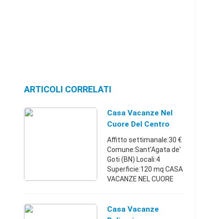
ARTICOLI CORRELATI
Casa Vacanze Nel
Cuore Del Centro
Storico 1
Affitto settimanale:30 €
Comune:Sant'Agata de'
Goti (BN) Locali:4
Superficie:120 mq CASA
VACANZE NEL CUORE
DEL CENTRO STORICO
OTTIME RIFINITURE No
agenzie, no
Casa Vacanze
telemarketing!