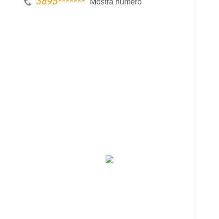
3895
*******
Mostra numero