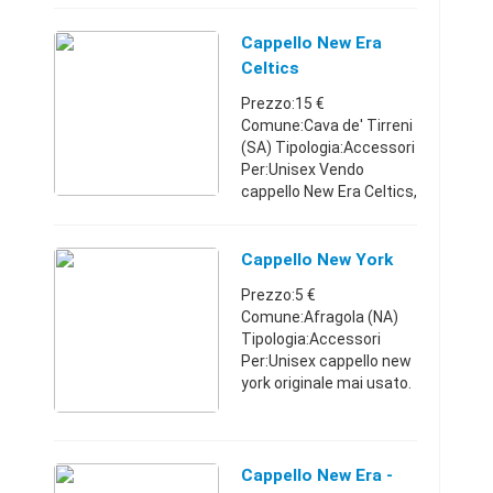
visto che e' stato
utilizzato solo 1 volta.
Cappello New Era
Campania32821694961
Celtics
5 €
Prezzo:15 €
Comune:Cava de' Tirreni
(SA) Tipologia:Accessori
Per:Unisex Vendo
cappello New Era Celtics,
messo pochissime volte
e tenuto come nuovo.
Prezzo 15?
Cappello New York
Campania33947366001
Prezzo:5 €
5 €
Comune:Afragola (NA)
Tipologia:Accessori
Per:Unisex cappello new
york originale mai usato.
come nuovo .
Campania34014584535
€
Cappello New Era -