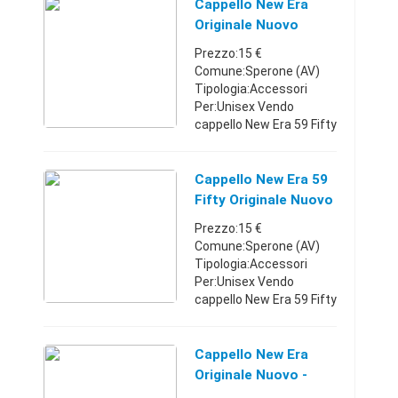
errore il 29 dicembre
Cappello New Era
2016. Vendo causa
Originale Nuovo
doppio acquisto mai ...
Prezzo:15 €
Comune:Sperone (AV)
Tipologia:Accessori
Per:Unisex Vendo
cappello New Era 59 Fifty
originale nuovo misura 6
e mezzo 54,9cm, mi è
stato regalato ma non lo
Cappello New Era 59
uso,da Foot Locker
Fifty Originale Nuovo
costa 35€. Bell ...
Prezzo:15 €
Comune:Sperone (AV)
Tipologia:Accessori
Per:Unisex Vendo
cappello New Era 59 Fifty
originale nuovo misura 6
e mezzo 54,9cm, mi è
stato regalato ma non lo
Cappello New Era
uso,da Foot Locker
Originale Nuovo -
costa 35€. ASTE ...
Campania