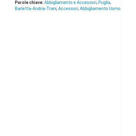
Parole chiave:
Abbigliamento e Accessori
,
Puglia
,
Barletta-Andria-Trani
,
Accessori
,
Abbigliamento Uomo