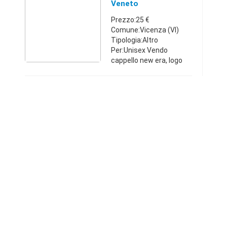
Veneto
Prezzo:25 €
Comune:Vicenza (VI)
Tipologia:Altro
Per:Unisex Vendo
cappello new era, logo
volcom molto bello,
indossato una volta,
come nuovo. Posso
spedire.
Veneto347354400425 €