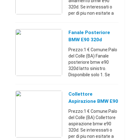
aviamento bmw e90
320d. Se interessati o
per di piu non esitate a
contattarmi.
Puglia32084690101 €
Fanale Posteriore
BMW E90 320d
Prezzo:1 € Comune:Palo
del Colle (BA) Fanale
posteriore bmw e90
320d latto sinistro.
Disponibile solo 1. Se
interessati o per di piu
non esitate a
contattarmi.
Collettore
Puglia32084690101 €
Aspirazione BMW E90
320d
Prezzo:1 € Comune:Palo
del Colle (BA) Collettore
aspirazione bmw e90
320d. Se interessati o
per di piu non esitate a