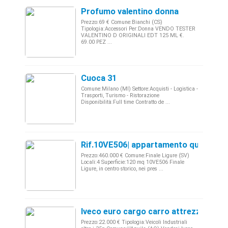
Profumo valentino donna
Prezzo:69 € Comune:Bianchi (CS)
Tipologia:Accessori Per:Donna VENDO TESTER
VALENTINO D ORIGINALI EDT 125 ML €.
69.00 PEZ ...
Cuoca 31
Comune:Milano (MI) Settore:Acquisti - Logistica -
Trasporti, Turismo - Ristorazione
Disponibilità:Full time Contratto de ...
Rif.10VE506| appartamento quadriloc
Prezzo:460.000 € Comune:Finale Ligure (SV)
Locali:4 Superficie:120 mq 10VE506 Finale
Ligure, in centro storico, nei pres ...
Iveco euro cargo carro attrezzi
Prezzo:22.000 € Tipologia:Veicoli Industriali