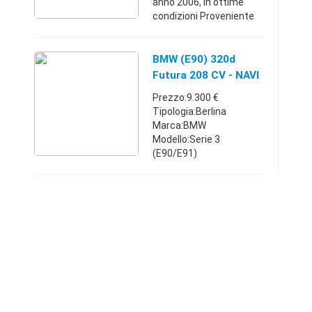
anno 2006, in ottime
condizioni Proveniente
da motore 204D4
Compatibile con: Kit
accensione BMW serie 1
BMW (E90) 320d
120d E88 E87, Kit
Futura 208 CV - NAVI
accensione Ser ...
PROF- 2009
Prezzo:9.300 €
Tipologia:Berlina
Marca:BMW
Modello:Serie 3
(E90/E91)
Carburante:Diesel
Cambio:Manuale Anno
immatricolazione:2009
Km:150.000 - 159.999
Posti:5 Porte:4/5
Comune:Vedelago (TV)
Per esigenz ...