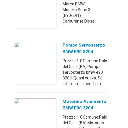
Marca:BMW
Modello:Serie 3
(E90/E91)
Carburante:Diesel
Cambio:Manuale Anno
immatricolazione:2009
Km:180.000 - 189.999
Comune:Caltanissetta
Pompa Servosterzo
(CL) Vendo BMW e90
BMW E90 320d
320d del 2009 in ottime
Prezzo:1 € Comune:Palo
con ...
del Colle (BA) Pompa
servosterzo bmw e90
320d. Quasi nuova. Se
interesati o per di piu
non esitate a
contattarmi.
Puglia32084690101 €
Motorino Aviamento
BMW E90 320d
Prezzo:1 € Comune:Palo
del Colle (BA) Motorino