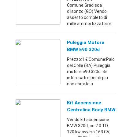
Comune:Gradisca
d'Isonzo (GO) Vendo
assetto completo di
mille ammortizzatori e
tamponi per BMW E90 (
berlina) 320d del 2006
con 163 cavalli ma va
Puleggia Motore
bene anche su 177cv o
BMW E90 320d
su 318/320 sia dies ...
Prezzo:1 € Comune:Palo
del Colle (BA) Puleggia
motore e90 320d. Se
interesati o per di piu
non esitate a
contattarmi.
Puglia32084690101 €
Kit Accensione
Centralina Body BMW
E90 320d 2.0 TD 163
Vendo kit accensione
CV 204D4
BMW 320d, cc 2.0 TD,
120 kw ovvero 163 CV,