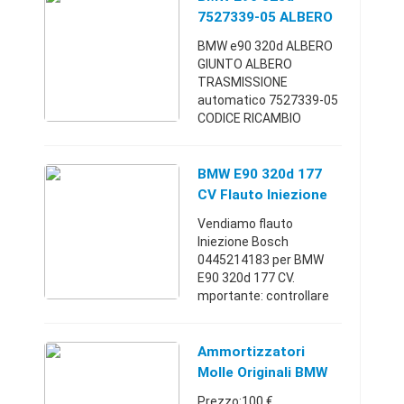
100euroTerni (Tern ...
7527339-05 ALBERO
TRASMISSIONE
BMW e90 320d ALBERO
7527339-05
GIUNTO ALBERO
TRASMISSIONE
automatico 7527339-05
CODICE RICAMBIO
7527339-05 Ricambio
Originale oggetto che è
stato usato un oggetto
BMW E90 320d 177
con alcuni segni di
CV Flauto Iniezione
deterioramento dovuti
Bosch 0445214183
Vendiamo flauto
all'us ...
Iniezione Bosch
0445214183 per BMW
E90 320d 177 CV.
mportante: controllare
bene la corrispondenza
del ricambio. per info Tel
si tratta di ricambi usati
Ammortizzatori
in buone condizioni foto
Molle Originali BMW
prodott ...
E90 320d 2006
Prezzo:100 €