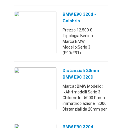
contattarmi.
Puglia32084690101 €
BMW E90 320d -
Calabria
Prezzo:12.500 €
Tipologia:Berlina
Marca:BMW
Modello:Serie 3
(E90/E91)
Carburante:Diesel
Cambio:Manuale Anno
immatricolazione:2009
Distanziali 20mm
Km:130.000 - 139.999
BMW E90 320D
Posti:5 Porte:4/5
Marca : BMW Modello :
Comune:Cosenza (CS)
~Altri modelli Serie 3
Vendo come ...
Chilometri : 5000 Prima
immatricolazione : 2006
Distanziali da 20mm per
bmw e90 320d della
sparco privi di bulloneria
all origine pagati
BMW E90 320d