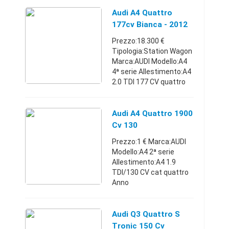
Audi A4 Quattro
177cv Bianca - 2012
Prezzo:18.300 €
Tipologia:Station Wagon
Marca:AUDI Modello:A4
4ª serie Allestimento:A4
2.0 TDI 177 CV quattro
Carburante:Diesel
Cambio:Manuale Anno
immatricolazione:2012
Audi A4 Quattro 1900
Km:120.000 - 129.999
Cv 130
Posti:5 P ...
Prezzo:1 € Marca:AUDI
Modello:A4 2ª serie
Allestimento:A4 1.9
TDI/130 CV cat quattro
Anno
immatricolazione:2002
Km:200.000 - 249.999
Comune:Catania (CT)
Audi Q3 Quattro S
Audi A4 Quattro Gangio
Tronic 150 Cv