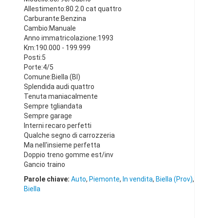
Allestimento:80 2.0 cat quattro
Carburante:Benzina
Cambio:Manuale
Anno immatricolazione:1993
Km:190.000 - 199.999
Posti:5
Porte:4/5
Comune:Biella (BI)
Splendida audi quattro
Tenuta maniacalmente
Sempre tgliandata
Sempre garage
Interni recaro perfetti
Qualche segno di carrozzeria
Ma nell'insieme perfetta
Doppio treno gomme est/inv
Gancio traino
Parole chiave:
Auto
,
Piemonte
,
In vendita
,
Biella (Prov)
,
Biella