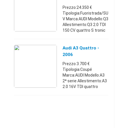
traino omologato serie s
Business
Prezzo:24.350 €
...
Tipologia:Fuoristrada/SU
V Marca:AUDI Modello:Q3
Allestimento:Q3 2.0 TDI
150 CV quattro S tronic
Business
Carburante:Diesel
Cambio:Automatico
Audi A3 Quattro -
Anno
2006
immatricolazione:2015
Prezzo:3.700 €
Km:65.000 - 69.9 ...
Tipologia:Coupé
Marca:AUDI Modello:A3
2ª serie Allestimento:A3
2.0 16V TDI quattro
Ambiente
Carburante:Diesel
Cambio:Manuale Anno
immatricolazione:2006
Km:200.000 - 249.999
Classe emiss ...