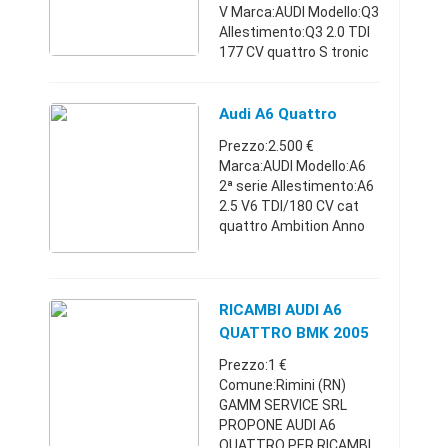
V Marca:AUDI Modello:Q3
Allestimento:Q3 2.0 TDI
177 CV quattro S tronic
Advanced
Carburante:Diesel
Cambio:Automatico
Audi A6 Quattro
Anno
Prezzo:2.500 €
immatricolazione:2013
Marca:AUDI Modello:A6
Km:70.000 - 74.9 ...
2ª serie Allestimento:A6
2.5 V6 TDI/180 CV cat
quattro Ambition Anno
immatricolazione:2002
Km:250.000 - 299.999
Comune:Trento (TN)
Vendo Audi a6 quattro
RICAMBI AUDI A6
del 2002 A ...
QUATTRO BMK 2005
SLINE
Prezzo:1 €
Comune:Rimini (RN)
GAMM SERVICE SRL
PROPONE AUDI A6
QUATTRO PER RICAMBI