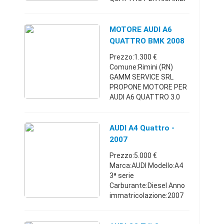
ALLESTIMENTO SLINE
DISPONIBILE : INTERNI IN
PELLE, NAVIGATORE,
MOTORE AUDI A6
CARROZZERIA,
QUATTRO BMK 2008
PARAURTI, COFANO,
3.0 TDI V6
Prezzo:1.300 €
PORTELLONE
Comune:Rimini (RN)
POSTERIORE, ...
GAMM SERVICE SRL
PROPONE MOTORE PER
AUDI A6 QUATTRO 3.0
V6 . MOTORE
PERFETTAMENTE
FUNZIONANTE,
AUDI A4 Quattro -
TESTATO PRIMA DELLO
2007
SMONTAGGIO,
Prezzo:5.000 €
RAPPORTO
Marca:AUDI Modello:A4
COMPRESSIONE E
3ª serie
RAPPORTO TENUTA ...
Carburante:Diesel Anno
immatricolazione:2007
Km:200.000 - 249.999
Classe emissioni:Euro 4