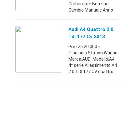
Carburante:Benzina
Cambio:Manuale Anno
immatricolazione:2013
Km:10.000 - 14.999
Posti:4 Comune:Sesto
Audi A4 Quattro 2.0
San Giovanni (MI)
Tdi 177 Cv 2013
Chilometraggio: 14200
Prezzo:20.000 €
Condizioni: usat ...
Tipologia:Station Wagon
Marca:AUDI Modello:A4
4ª serie Allestimento:A4
2.0 TDI 177 CV quattro
Advanced
Carburante:Diesel
Cambio:Manuale Anno
immatricolazione:2013
Km:150.000 - 159.999 ...