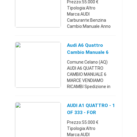
Prezzo:55.000 €
Tipologia:Altro
Marca:AUDI
Carburante:Benzina
Cambio:Manuale Anno
immatricolazione:2013
Km:10.000 - 14.999
Posti:4 Comune:Sesto
Audi A6 Quattro
San Giovanni (MI)
Cambio Manuale 6
Chilometraggio: 14200
Marce
Comune:Celano (AQ)
Condizioni: usat ...
AUDI A6 QUATTRO
CAMBIO MANUALE 6
MARCE VENDIAMO
RICAMBI Spedizione in
tutta Italia tramite
corriere. Per e richieste
PANDOLFI.RICAMBI@GM
AUDI A1 QUATTRO - 1
AIL.COM
OF 333 - FOR
Abruzzo3293509555
COLLECTORS -
Prezzo:55.000 €
Lombardia
Tipologia:Altro
Marca:AUDI