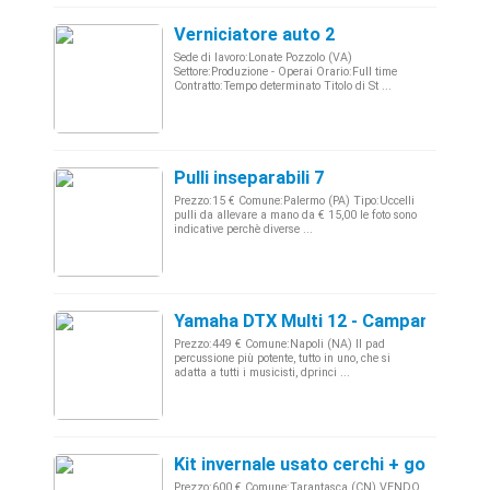
Verniciatore auto 2
Sede di lavoro:Lonate Pozzolo (VA)
Settore:Produzione - Operai Orario:Full time
Contratto:Tempo determinato Titolo di St ...
Pulli inseparabili 7
Prezzo:15 € Comune:Palermo (PA) Tipo:Uccelli
pulli da allevare a mano da € 15,00 le foto sono
indicative perchè diverse ...
Yamaha DTX Multi 12 - Campania
Prezzo:449 € Comune:Napoli (NA) Il pad
percussione più potente, tutto in uno, che si
adatta a tutti i musicisti, dprinci ...
Kit invernale usato cerchi + gomme 1
Prezzo:600 € Comune:Tarantasca (CN) VENDO