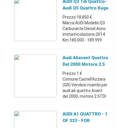
Posti:5 Porte:4/5
AUDI Q3 Tdi Quattro-
Comune:Reggio
Audi Q5 Quattro Kuga
nell'Emilia (RE) Audi A4
4x4 2014
Prezzo:18.850 €
quattro ...
Marca:AUDI Modello:Q3
Carburante:Diesel Anno
immatricolazione:2014
Km:180.000 - 189.999
Comune:Potenza (PZ)
audi q3 2.0 tdi 140 cv 4x4
s-tronic 2014 unico
Audi A6avant Quattro
proprietario pari nuovo
Del 2000 Motore 2.5
tagli ...
Tdi
Prezzo:1 €
Comune:Castell'Azzara
(GR) Vendesi rivambi per
audi a6 quattro Avant
del 2000, motore 2.5TDI
180CV Cambio
automatico. Interni in
pelle recaro perfetti,
AUDI A1 QUATTRO - 1
pannelli porte,
OF 333 - FOR
alzacristalli elettri ...
COLLECTORS