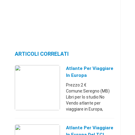
ARTICOLI CORRELATI
Atlante Per Viaggiare
In Europa
Prezzo:2 €
Comune:Seregno (MB)
Libri per lo studio:No
Vendo atlante per
viaggiare in Europa,
tenuto benissimo,
ottimo per
modernariatoLombardia
Atlante Per Viaggiare
33132042422 €
In Europa Del TCI