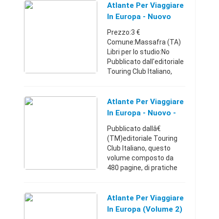
Atlante Per Viaggiare
In Europa - Nuovo
Prezzo:3 €
Comune:Massafra (TA)
Libri per lo studio:No
Pubblicato dall'editoriale
Touring Club Italiano,
questo volume
composto da 480
pagine, di pratiche
Atlante Per Viaggiare
dimensioni e di facile
In Europa - Nuovo -
consultazione in auto, ...
Massafra (Taranto)
Pubblicato dallâ€
(TM)editoriale Touring
Club Italiano, questo
volume composto da
480 pagine, di pratiche
dimensioni e di facile
consultazione in auto,
rappresenta una guida
Atlante Per Viaggiare
estremamente utile per
In Europa (Volume 2)
gli ...