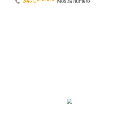
3470
*******
Mostra numero