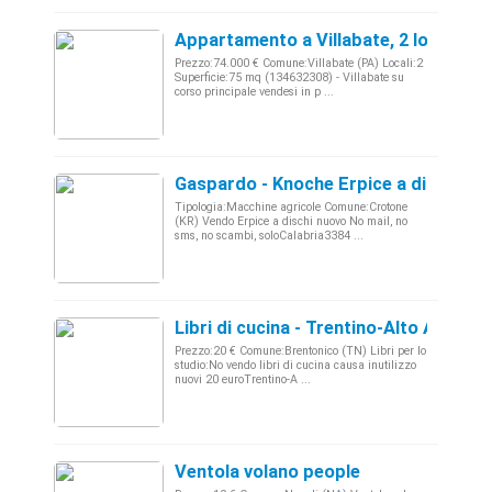
Appartamento a Villabate, 2 locali
Prezzo:74.000 € Comune:Villabate (PA) Locali:2
Superficie:75 mq (134632308) - Villabate su
corso principale vendesi in p ...
Gaspardo - Knoche Erpice a dischi Mo
Tipologia:Macchine agricole Comune:Crotone
(KR) Vendo Erpice a dischi nuovo No mail, no
sms, no scambi, soloCalabria3384 ...
Libri di cucina - Trentino-Alto Adige
Prezzo:20 € Comune:Brentonico (TN) Libri per lo
studio:No vendo libri di cucina causa inutilizzo
nuovi 20 euroTrentino-A ...
Ventola volano people