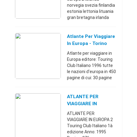
norvegia svezia finlandia
estonia lettonia lituania
gran bretagna irlanda
danimarca belgio
lussemburgo paesi
bassi germania polonia
Atlante Per Viaggiare
svizzera austria
In Europa - Torino
liechtens ...
(Torino)
Atlante per viaggiare in
Europa editore: Touring
Club Italiano 1996 tutte
le nazioni d'europa in 450
pagine di cui: 30 pagine
di notizie per viaggiare in
europa e 450 pagine di
cartografia stradale, p ...
ATLANTE PER
VIAGGIARE IN
EUROPA 2 Touring
ATLANTE PER
Club Italiano 1à
VIAGGIARE IN EUROPA 2
Edizione An
Touring Club Italiano 1à
edizione Anno: 1995