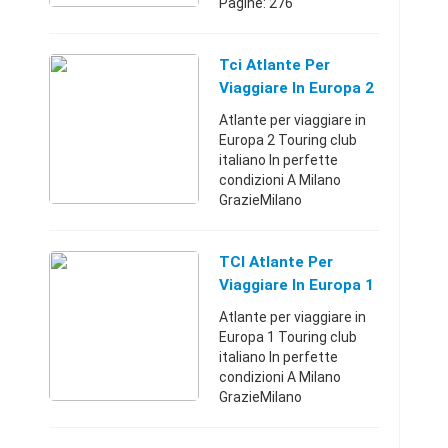
Pagine: 276
Formato: 29,5x17,5 circa
Copertina morbida
plasticata Condizioni:
Tci Atlante Per
Pari al nuovo Vendo a
Viaggiare In Europa 2
euro 6,00 NON rispond ...
Atlante per viaggiare in
Europa 2 Touring club
italiano In perfette
condizioni A Milano
GrazieMilano
(Milano)+393386212524
7 €
TCI Atlante Per
Viaggiare In Europa 1
Atlante per viaggiare in
Europa 1 Touring club
italiano In perfette
condizioni A Milano
GrazieMilano
(Milano)+393386212524
7 €