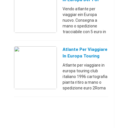
Vendo atlante per
viaggiar ein Europa
nuovo. Consegna a
mano o spedizione
tracciabile con 5 euro in
più.Castelfiorentino
(Firenze)+39347090367
210 €
Atlante Per Viaggiare
In Europa Touring
Club Italiano
Atlante per viaggiare in
europa touring club
italiano 1996 cartografia
pianta ritiro a mano o
spedizione euro 2Roma
(Roma)+393406065189
3 €