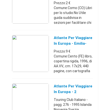
Prezzo:2 €
Comune:Como (CO) Libri
per lo studio:No Utile
guida suddivisa in
sezioni per facilitare chi
viaggia nei Paesi
dell'Europa centro-
settentrionale, in auto, in
Atlante Per Viaggiare
treno, in nave o aereo,
In Europa - Emilia-
indica l ...
Romagna
Prezzo:9 €
Comune:Cento (FE) libro,
copertina rigida, 1996, di
AA.VV., cm. 17x29, 440
pagine, con cartografia
stradale e piante di
cittàEmilia-
Romagna34775962679
Atlante Per Viaggiare
€
In Europa - 2
Touring Club Italiano -
pagg. 276 - 1995 Islanda
Norvegia Svezia