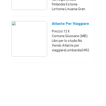
Finlandia Estonia
Lettonia Lituania Gran
Bretagna Irlanda
Danimarca Belgio
Lussemburgo Paesi
Atlante Per Viaggiare
Bassi Germania Polonia
Prezzo:12 €
Svizzera Austria Li ...
Comune:Giussano (MB)
Libri per lo studio:No
Vendo Atlante per
viaggiareLombardia3492
91053512 €