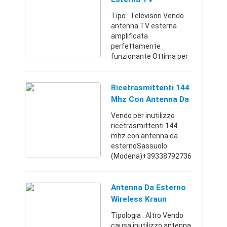
Tipo : Televisori Vendo
antenna TV esterna
amplificata
perfettamente
funzionante Ottima per
casa, camper barca
etc.San Benedetto del
Tronto (Ascoli
Ricetrasmittenti 144
Piceno)+393392407870
Mhz Con Antenna Da
20 €
Esterno - Sassuolo
Vendo per inutilizzo
(Modena)
ricetrasmittenti 144
mhz con antenna da
esternoSassuolo
(Modena)+39338792736
2150 €
Antenna Da Esterno
Wireless Kraun
Tipologia : Altro Vendo
causa inutilizzo antenna