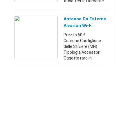
titolo. Perfettamente
funzionante completa di
alimentatore cavi e
tutto occorrente per
Antenna Da Esterno
installazione a tetto o
Alvarion Wi-Fi
comunque in est ...
Potentissima
Prezzo:60 €
Comune:Castiglione
delle Stiviere (MN)
Tipologia:Accessori
Oggetto raro in
commercio. Antenna
esterna marca Alvarion
costituita da riflettore
(cm 65 x 45), cavo (1
metro completo di
connet ...