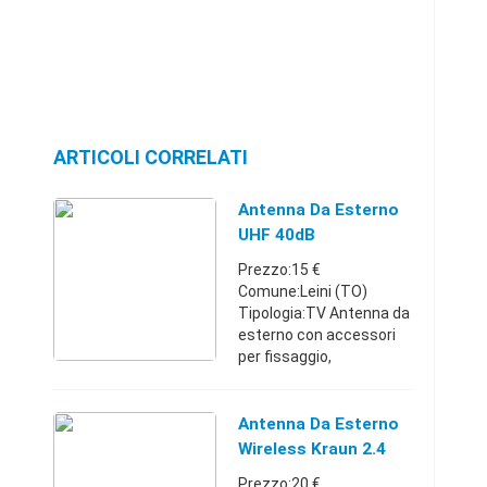
ARTICOLI CORRELATI
Antenna Da Esterno
UHF 40dB
Prezzo:15 €
Comune:Leini (TO)
Tipologia:TV Antenna da
esterno con accessori
per fissaggio,
installazione facile .
Utilizzata due volte.
Piemonte349006310015
Antenna Da Esterno
€
Wireless Kraun 2.4
Ghz
Prezzo:20 €