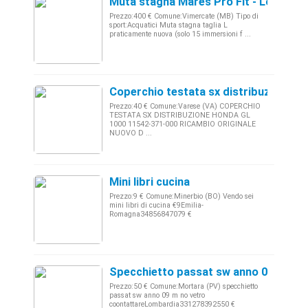
Muta stagna Mares Pro Fit - Lombard
Prezzo:400 € Comune:Vimercate (MB) Tipo di
sport:Acquatici Muta stagna taglia L
praticamente nuova (solo 15 immersioni f ...
Coperchio testata sx distribuzione h
Prezzo:40 € Comune:Varese (VA) COPERCHIO
TESTATA SX DISTRIBUZIONE HONDA GL
1000 11542-371-000 RICAMBIO ORIGINALE
NUOVO D ...
Mini libri cucina
Prezzo:9 € Comune:Minerbio (BO) Vendo sei
mini libri di cucina €9Emilia-
Romagna34856847079 €
Specchietto passat sw anno 09 m no 
Prezzo:50 € Comune:Mortara (PV) specchietto
passat sw anno 09 m no vetro
coontattareLombardia331278392550 €