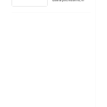
usata pochissimo, in
ottime condizioni e
perfettamente
funzionantePuglia33872
0855610 €