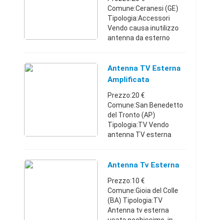
Comune:Ceranesi (GE)
Tipologia:Accessori
Vendo causa inutilizzo
antenna da esterno
Wireless Kraun 2.4 ghz 9
dbi mai
utilizzata,eventuale
Antenna TV Esterna
spese di spedizione a
Amplificata
carico dell'acquirente
Prezzo:20 €
Liguri ...
Comune:San Benedetto
del Tronto (AP)
Tipologia:TV Vendo
antenna TV esterna
amplificata
perfettamente
funzionante Ottima per
Antenna Tv Esterna
casa, camper etc.
Prezzo:10 €
Marche339240787020 €
Comune:Gioia del Colle
(BA) Tipologia:TV
Antenna tv esterna