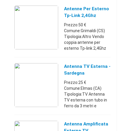
acquistata in aprile
2016, quindi ancora in
Antenne Per Esterno
garanzia Includo
Tp-Link 2,4Ghz
scontrino fiscale per
Prezzo:50 €
dimo ...
Comune:Grimaldi (CS)
Tipologia:Altro Vendo
coppia antenne per
esterno Tp-link 2,4Ghz
per errore acquisto.. le
antenne sono state
aperte e montate ma
Antenna TV Esterna -
non essendo a 5Ghz le
Sardegna
ho dovute staccar ...
Prezzo:25 €
Comune:Elmas (CA)
Tipologia:TV Antenna
TV esterna con tubo in
ferro da 3 metri e
amplificatoreSardegna3
70125213825 €
Antenna Amplificata
Esterna TV