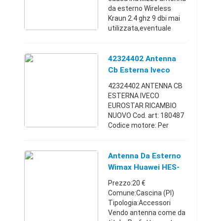
da esterno Wireless
Kraun 2.4 ghz 9 dbi mai
utilizzata,eventuale
spese di spedizione a
carico
dell'acquirenteCeranesi
42324402 Antenna
(Genova)+39347010649
Cb Esterna Iveco
820 €
Eurostar Ricambio
42324402 ANTENNA CB
Nuovo
ESTERNA IVECO
EUROSTAR RICAMBIO
NUOVO Cod. art: 180487
Codice motore: Per
informazioni e
chiarimenti si preferisce
Contatto telefonico
Antenna Da Esterno
oppure visitate l'area
Wimax Huawei HES-
sito webMegliadino San
319M
Prezzo:20 €
...
Comune:Cascina (PI)
Tipologia:Accessori
Vendo antenna come da