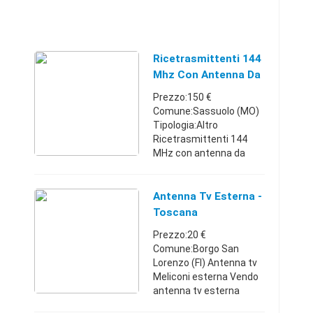
Ricetrasmittenti 144
Mhz Con Antenna Da
Esterno
Prezzo:150 €
Comune:Sassuolo (MO)
Tipologia:Altro
Ricetrasmittenti 144
MHz con antenna da
esternoEmilia-
Romagna338792736215
0 €
Antenna Tv Esterna -
Toscana
Prezzo:20 €
Comune:Borgo San
Lorenzo (FI) Antenna tv
Meliconi esterna Vendo
antenna tv esterna
ancora imballata,