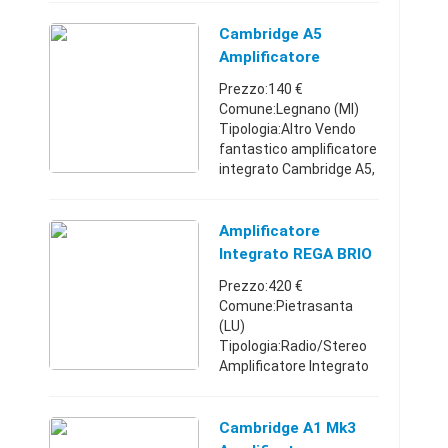
frequenza : 10Hz a
80kHz Signto noise :
Cambridge A5
85dB ( MM ) , 97dB
Amplificatore
(linea) Potenza in uscita
Integrato
Prezzo:140 €
: 35 watt ...
Comune:Legnano (MI)
Tipologia:Altro Vendo
fantastico amplificatore
integrato Cambridge A5,
molto potente, suono
tipico inglese caldo e
dettagliato. Potenza
Amplificatore
60x2 Rms Venduto
Integrato REGA BRIO
come usato ma ...
Prezzo:420 €
Comune:Pietrasanta
(LU)
Tipologia:Radio/Stereo
Amplificatore Integrato
REGA BRIO,
IMMACOLATO, poche ore
di utilizzo imballo.
Cambridge A1 Mk3
Toscana348226888342