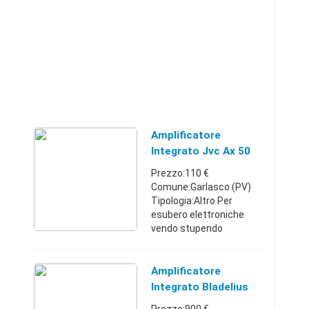
Amplificatore
Integrato Jvc Ax 50
Prezzo:110 €
Comune:Garlasco (PV)
Tipologia:Altro Per
esubero elettroniche
vendo stupendo
Amplificatore integrato
jvc ax 50, L apparecchio
si trova in ottime
Amplificatore
condizioni sia estetiche
Integrato Bladelius
che di funzioname ...
Tyr Mk1