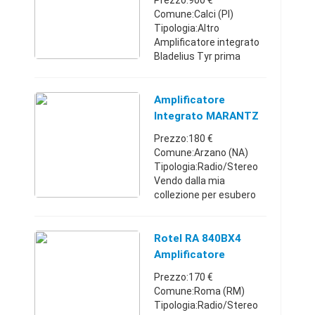
Prezzo:900 €
Comune:Calci (PI)
Tipologia:Altro
Amplificatore integrato
Bladelius Tyr prima
versione, 100W x2,
ingressi rca e uno
bilanciato, guadagno
Amplificatore
variabile, completo di
Integrato MARANTZ
telecomando, manuale e
1072 Hi-End Vinta
Prezzo:180 €
imba ...
Comune:Arzano (NA)
Tipologia:Radio/Stereo
Vendo dalla mia
collezione per esubero
amplificatore integrato
MARANTZ 1072 hi-end
vintage perfetto
Rotel RA 840BX4
esteticamente ed
Amplificatore
elettricamente no
Integrato
Prezzo:170 €
scambi no ...
Comune:Roma (RM)
Tipologia:Radio/Stereo