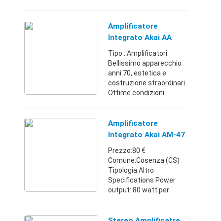
amplifcatore marca
AKAI modello AM-16
degli anni 90.
Amplificatore
L'apparecchio e
Integrato Akai AA
esteticamente e
5500
Tipo : Amplificatori
funzionalmente
Bellissimo apparecchio
perfetto. Potrebbe
anni 70, estetica e
prese ...
costruzione straordinari.
Ottime condizioni
estetiche ed elettriche,
fiancatine in legno
massello nuove, lucidate
Amplificatore
a mano a gommalacca.
Integrato Akai AM-47
3 ...
Prezzo:80 €
Comune:Cosenza (CS)
Tipologia:Altro
Specifications Power
output: 80 watt per
channel into 8 ohm
(stereo) Frequency
response: 5Hz to 100kHz
Stereo Amplificatre