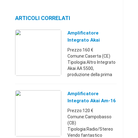
ARTICOLI CORRELATI
Amplificatore
Integrato Akai
Prezzo:160 €
Comune:Caserta (CE)
Tipologia:Altro Integrato
Akai AA 5500,
produzione della prima
metà degli anni 70,
esteticamente e
costruttivamemte
Amplificatore
splendido. 30 watt a
Integrato Akai Am-16
canale ed un ottima
Prezzo:120 €
sonorità a ...
Comune:Campobasso
(CB)
Tipologia:Radio/Stereo
Vendo fantastico