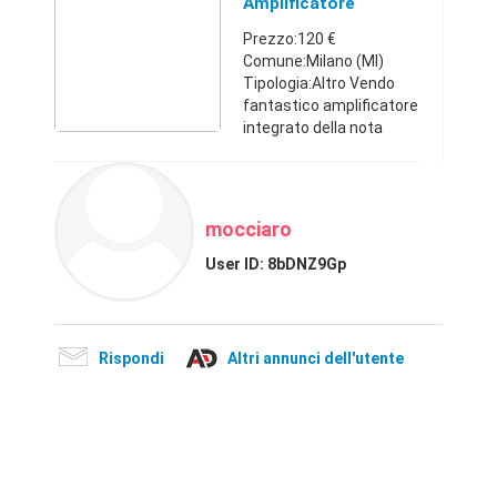
Amplificatore
0 €
Integrato
Prezzo:120 €
Comune:Milano (MI)
Tipologia:Altro Vendo
fantastico amplificatore
integrato della nota
casa Inglese che non ha
bisogno di presentazioni
molto versatile dsuono
caldo e potente, non ha
mocciaro
la s ...
User ID:
8bDNZ9Gp
Rispondi
Altri annunci dell'utente