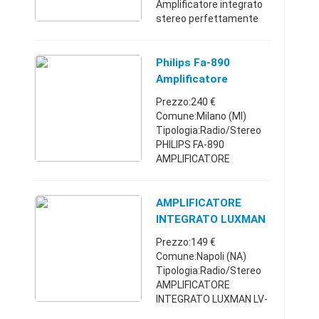
Amplificatore integrato
stereo perfettamente
funzionante, con il tipico
suono Ro Potenza 50
Watts RMS 8 ohms, DIN
Philips Fa-890
80 Watts 4 ohms. Uscite
Amplificatore
amplifica ...
Integrato
Prezzo:240 €
Comune:Milano (MI)
Tipologia:Radio/Stereo
PHILIPS FA-890
AMPLIFICATORE
INTEGRATO 60+60W 5 IN
2 TAPE 2 SPK PRESE
ALIMENTAZIONE 220
AMPLIFICATORE
AUX 3 MESI DI GARANZIA
INTEGRATO LUXMAN
Lombardia32823891292
LV-110 Hifivintagei
Prezzo:149 €
40 €
Comune:Napoli (NA)
Tipologia:Radio/Stereo
AMPLIFICATORE
INTEGRATO LUXMAN LV-
110 Risposta in