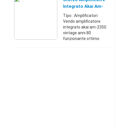
Totharmonic distortion:
Integrato Akai Am-
0.005% Input sensitivity:
2350 Am2350 Con Vu
Tipo : Amplificatori
...
Meter
Vendo amplificatore
integrato akai am-2350
vintage anni 80
funzionante ottimo
stato. bello e strano con
i vu meeter cosi...
specificazioni power
output: 35 watts per
channel into ...