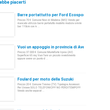
ebbe piacerti
Barre portattutto per Ford Ecosport
Prezzo:70 € Comune:Novi di Modena (MO) Vendo per
mancato utilizzo barre portatutto modello modula simile
bar 110cm con k ...
Vuoi un appoggio in provincia di Avellino? Eccolo
Prezzo:37.000 € Comune:Monteforte Irpino (AV)
Superficie:65 mq Vuoi fare un piccolo investimento
oppure avere un punto d ...
Foulard per moto della Suzuki
Prezzo:20 € Comune:Treviso (TV) Tipologia:Accessori
Per:Unisex SOLO TELEFONICI!!!! NO PERDITEMPO!!!!
Vendo anche separat ...