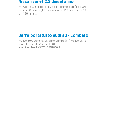
Nissan vanet 2.3 diesel anno
Prezzo:1.600 € Tipologia:Veicoli Commerciali fino a 35q
Comune:Chivasso (TO) Nissan vanet 2.3 diesel anno 99
km 120 mila ...
Barre portatutto audi a3 - Lombardia
Prezzo:80 € Comune:Cardano Campo (VA) Vendo barre
poartatutto audi a3 anno 2004 in
avantiLombardia347712651880 €